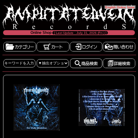
[
English Online Store
]
Online Shop
[ Last Update : July 31, 2026 (Fri.) ]