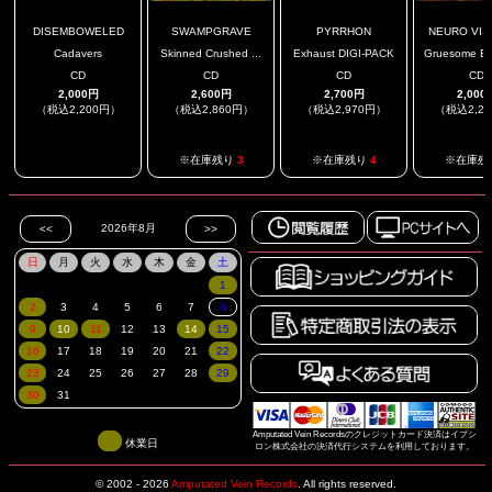
DISEMBOWELED
SWAMPGRAVE
PYRRHON
NEURO VISC
Cadavers
Skinned Crushed ...
Exhaust DIGI-PACK
Gruesome Bod
CD
CD
CD
CD
2,000円
2,600円
2,700円
2,000
（税込2,200円）
（税込2,860円）
（税込2,970円）
（税込2,2
.
※在庫残り
3
※在庫残り
4
※在庫残
Amputated Vein Recordsのクレジットカード決済はイプシ
休業日
ロン株式会社の決済代行システムを利用しております。
© 2002 - 2026
Amputated Vein Records
.
All rights reserved.