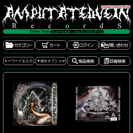
[
English Online Store
]
Online Shop
[ Last Update : July 31, 2026 (Fri.) ]