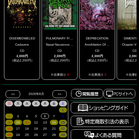
DISEMBOWELED
PULMONARY FI ...
DEPRECATION
DIMENTI
Cadavers
Nasal Nauseous ...
Annihilation Of ...
Chapter Vi: 
CD
CD
CD
CD
2,000円
2,000円
2,300円
2,000
（税込2,200円）
（税込2,200円）
（税込2,530円）
（税込2,2
.
※在庫残り
4
※在庫残り
2
※在庫残