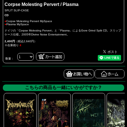
Corpse Molesting Pervert / Plasma
SPLIT SLIP-CASE
CD
●
Corpse Molesting Pervert MySpace
●
Plasma MySpace
ドイツの「Corpse Molesting Pervert」と「Plasma」によるGore Grind Split CD。スリップ
ケース仕様。2005年Divine Noise Entertainment。
2,400円
（税込2,640円）
※在庫残り
4
数量：
こちらの商品も一緒にいかがですか？