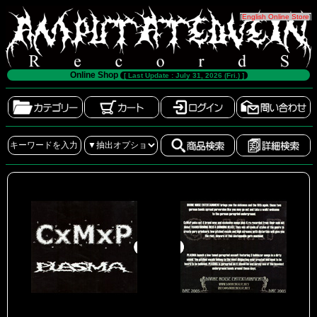
[
English Online Store
]
Online Shop
[ Last Update : July 31, 2026 (Fri.) ]