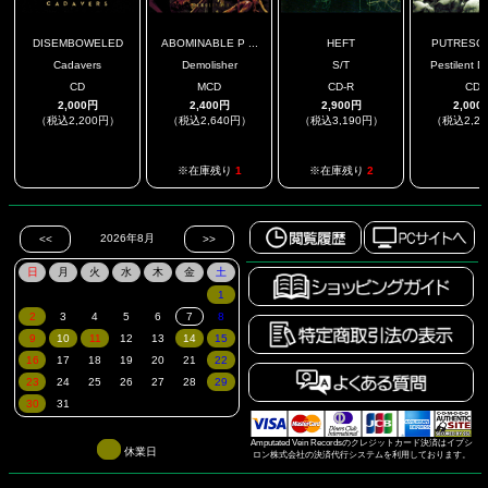
DISEMBOWELED
ABOMINABLE P ...
HEFT
PUTRESC
Cadavers
Demolisher
S/T
Pestilent De
CD
MCD
CD-R
CD
2,000円
2,400円
2,900円
2,000
（税込2,200円）
（税込2,640円）
（税込3,190円）
（税込2,2
.
.
※在庫残り
1
※在庫残り
2
Amputated Vein Recordsのクレジットカード決済はイプシ
休業日
ロン株式会社の決済代行システムを利用しております。