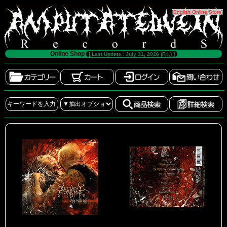
[
English Online Store
]
Online Shop
[ Last Update : July 31, 2026 (Fri.) ]