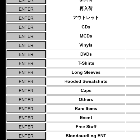
再入荷
アウトレット
CDs
MCDs
Vinyls
DVDs
T-Shirts
Long Sleeves
Hooded Sweatshirts
Caps
Others
Rare Items
Event
Free Stuff
Bloodcurdling ENT