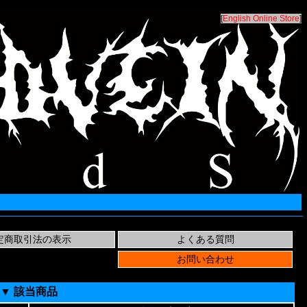
[
English Online Store
]
▼ 該当商品