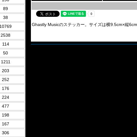
89
38
Ghastly Musicのステッカー。サイズは横9.5cm×縦6c
10769
2538
114
50
1211
203
252
176
224
477
198
167
306