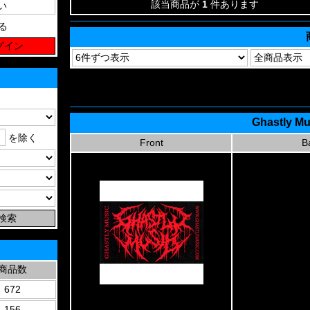
該当商品が
1
件あります
る
Ghastly Mu
を除く
Front
B
商品数
672
156