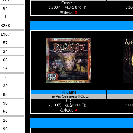
Cassette
1,700円（税込1,870円）
1,2
84
［在庫残り
3
］
1
8258
1907
57
34
66
16
7
39
Tu Carne
85
The Pig Sessions II Go ...
CD
96
2,000円（税込2,200円）
2,0
［在庫残り
4
］
57
26
96