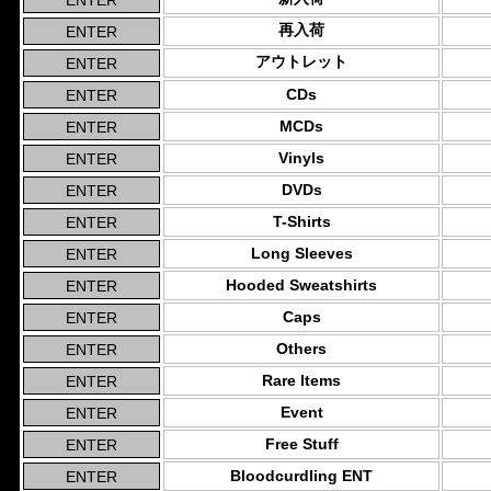
再入荷
アウトレット
CDs
MCDs
Vinyls
DVDs
T-Shirts
Long Sleeves
Hooded Sweatshirts
Caps
Others
Rare Items
Event
Free Stuff
Bloodcurdling ENT