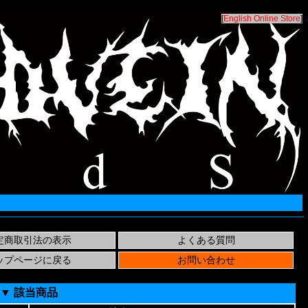
[
English Online Store
]
▼ 該当商品