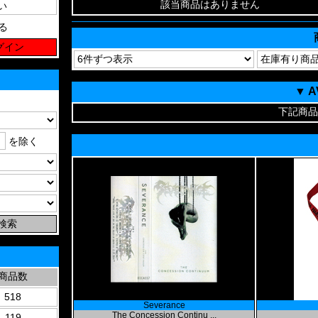
該当商品はありません
る
▼ 
下記商品
を除く
商品数
518
Severance
The Concession Continu ...
119