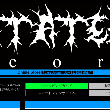
Online Store
[ Last Update : July 31, 2026 (Fri.) ]
スメタルのCD
い物をお楽しみくだ