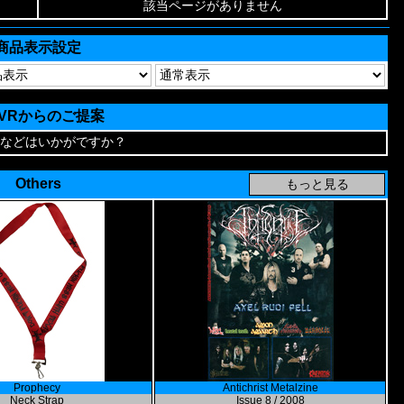
該当ページがありません
商品表示設定
AVRからのご提案
などはいかがですか？
Others
Prophecy
Antichrist Metalzine
Neck Strap
Issue 8 / 2008