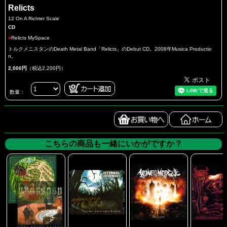
Relicts
12 On A Richter Scale
CD
●
Relicts MySpace
トルクメニスタンのDeath Metal Band「Relicts」のDebut CD。2008年Musica Productio
n。
2,000円
（税込2,200円）
数量：
こちらの商品も一緒にいかがですか？