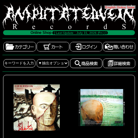
[
English Online Store
]
Online Shop
[ Last Update : July 31, 2026 (Fri.) ]