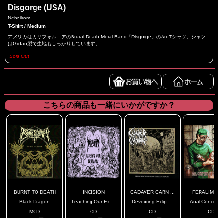
Disgorge (USA)
Nebnilram
T-Shirt / Medium
アメリカはカリフォルニアのBrutal Death Metal Band「Disgorge」のArt Tシャツ。シャツ
はGildan製で生地もしっかりしています。
Sold Out
こちらの商品も一緒にいかがですか？
BURNT TO DEATH
INCISION
CADAVER CARN ...
FERALIMINA
Black Dragon
Leaching Our Ex ...
Devouring Eclip ...
Anal Concept
MCD
CD
CD
CD