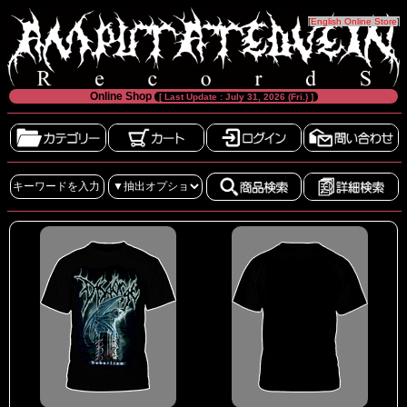
[
English Online Store
]
Online Shop
[ Last Update : July 31, 2026 (Fri.) ]