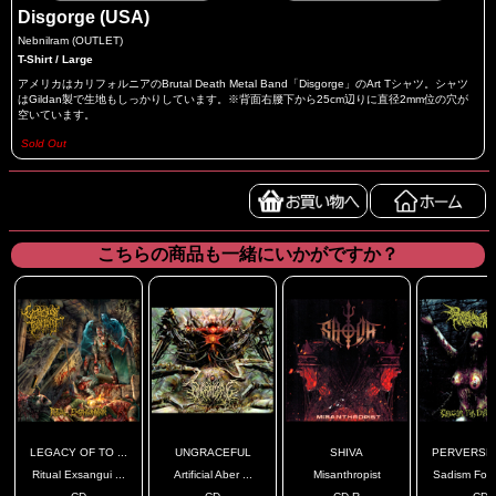
Disgorge (USA)
Nebnilram (OUTLET)
T-Shirt / Large
アメリカはカリフォルニアのBrutal Death Metal Band「Disgorge」のArt Tシャツ。シャツ
はGildan製で生地もしっかりしています。※背面右腰下から25cm辺りに直径2mm位の穴が
空いています。
Sold Out
こちらの商品も一緒にいかがですか？
LEGACY OF TO ...
UNGRACEFUL
SHIVA
PERVERSE I
Ritual Exsangui ...
Artificial Aber ...
Misanthropist
Sadism For E