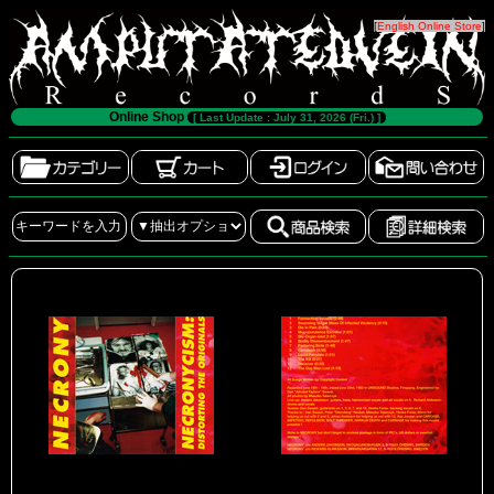
[
English Online Store
]
Online Shop
[ Last Update : July 31, 2026 (Fri.) ]