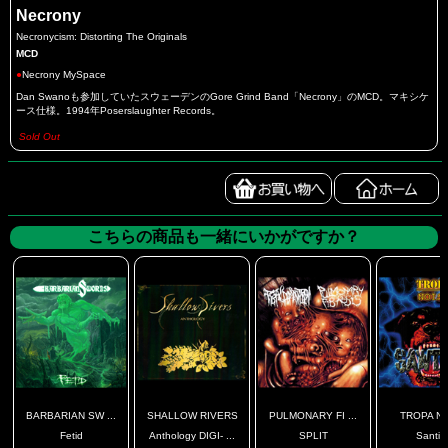
Necrony
Necronycism: Distorting The Originals
MCD
●
Necrony MySpace
Dan Swanoも参加していたスウェーデンのGore Grind Band「Necrony」のMCD。マキシケ
ース仕様。1994年Poserslaughter Records。
Sold Out
こちらの商品も一緒にいかがですか？
BARBARIAN SW ...
SHALLOW RIVERS
PULMONARY FI ...
TROPA N
Fetid
Anthology DIGI- ...
SPLIT
Santin