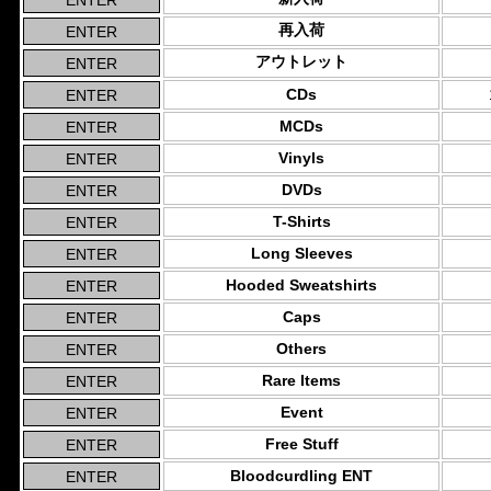
再入荷
アウトレット
CDs
MCDs
Vinyls
DVDs
T-Shirts
Long Sleeves
Hooded Sweatshirts
Caps
Others
Rare Items
Event
Free Stuff
Bloodcurdling ENT