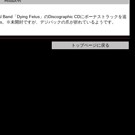
商品説明
al Band「Dying Fetus」のDiscographic CDにボーナストラックを追
ecords。※未開封ですが、デジパックの爪が折れているようです。