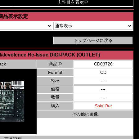
1 件目を表示中
商品表示設定
h Malevolence Re-Issue DIGI-PACK (OUTLET)
商品ID
ack
CD03726
Format
CD
Size
---
価格
---
数量
---
購入
Sold Out
その他の画像