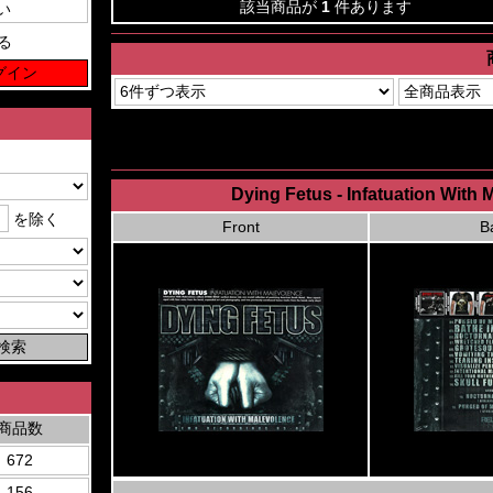
該当商品が
1
件あります
る
Dying Fetus - Infatuation Wit
を除く
Front
B
商品数
672
156