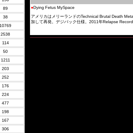
●
Dying Fetus MySpace
89
アメリカはメリーランドのTechnical Brutal Death Met
38
加して再発。デジパック仕様。2011年Relapse R
10769
2538
114
50
1211
203
252
176
224
477
198
167
306