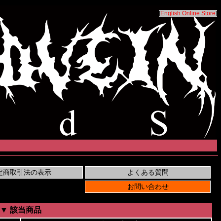
[
English Online Store
]
▼ 該当商品