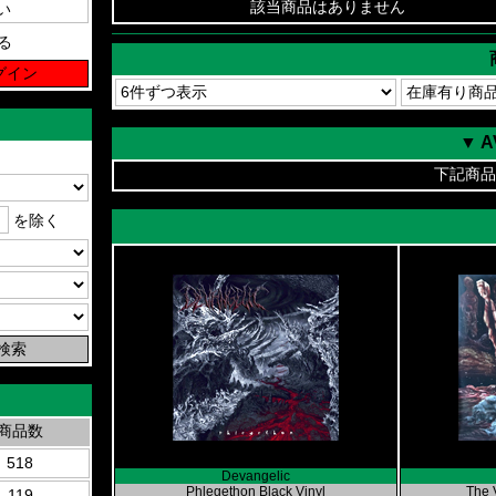
該当商品はありません
る
▼ 
下記商品
を除く
商品数
518
Devangelic
Phlegethon Black Vinyl
The V
119