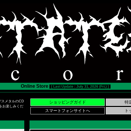
Online Store
[ Last Update : July 31, 2026 (Fri.) ]
スメタルのCD
い物をお楽しみくだ