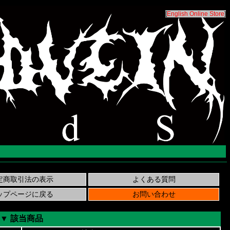
[
English Online Store
]
▼ 該当商品