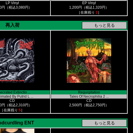
LP Vinyl
EP Vinyl
00円（税込3,080円）
1,200円（税込1,320円）
［在庫残り
3
］
再入荷
crated Extinctio ...
Regurgitation
mated By Putrid L ...
Tales Of Necrophilia 2 ...
CD
CD
00円（税込2,310円）
2,500円（税込2,750円）
［在庫残り
5
］
odcurdling ENT