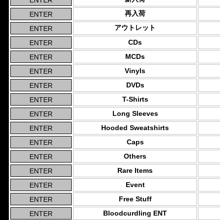
再入荷
アウトレット
CDs
MCDs
Vinyls
DVDs
T-Shirts
Long Sleeves
Hooded Sweatshirts
Caps
Others
Rare Items
Event
Free Stuff
Bloodcurdling ENT