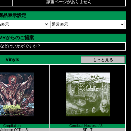
該当ページがありません
商品表示設定
AVRからのご提案
などはいかがですか？
Vinyls
Crepitation
Cerebral Necrose / S ...
iolence Of The Sl ...
SPLIT