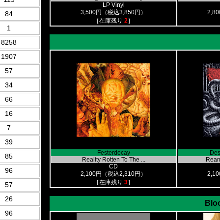
LP Vinyl
3,500円（税込3,850円）
2,8
84
［在庫残り
2
］
1
8258
1907
57
34
66
16
7
39
Festerdecay
Dese
85
Reality Rotten To The ...
Reani
CD
96
2,100円（税込2,310円）
2,1
［在庫残り
3
］
57
26
Blo
96