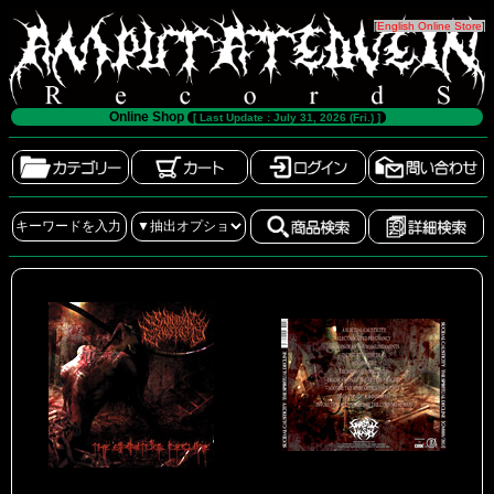
[
English Online Store
]
Online Shop
[ Last Update : July 31, 2026 (Fri.) ]