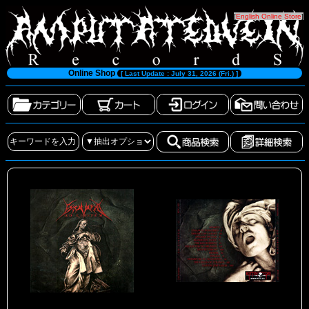
[
English Online Store
]
Online Shop
[ Last Update : July 31, 2026 (Fri.) ]