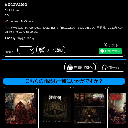
Excavated
Ad Libitum
CD
●
Excavated MySpace
ベルギーのOld-School Death Metal Band「Excavated」のDebut CD。再発盤。2013年Rott
en To The Core Records。
2,000円
（税込2,200円）
数量：
こちらの商品も一緒にいかがですか？