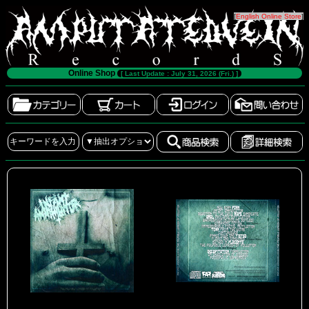
[
English Online Store
]
Online Shop
[ Last Update : July 31, 2026 (Fri.) ]