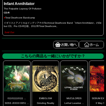
Infant Annihilator
The Palpable Leprosy Of Pollution
CD-R
●
Total Deathcore Bandcamp
イギリスとアメリカはインディアナのTechnical Deathcore Band「Infant Annihilator」のDe
but CD。Pro CD-R仕様。2012年Total Deathcore。
Sold Out
こちらの商品も一緒にいかがですか？
011011110111 ...
EMBOLISM
MUCULORDS
SEBUM EXCE
SDSS J0333+0651 ...
Grinding Reality
Lethal Laxative ...
3 Way SP