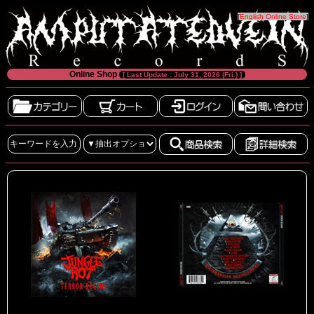
[
English Online Store
]
Online Shop
[ Last Update : July 31, 2026 (Fri.) ]