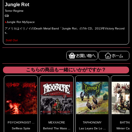
Jungle Rot
Terror Regime
CD
●
Jungle Rot MySpace
アメリカはイリノイのDeath Metal Band「Jungle Rot」の7th CD。2013年Victory Record
s。
Sold Out
こちらの商品も一緒にいかがですか？
PSYCHOFAGIST ...
MEXXACRE
TAPHONOMY
BATTAL
Selfless Spite
Behind The Mass ...
Las Leyes De Lo ...
Winter Cam