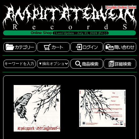
[
English Online Store
]
Online Shop
[ Last Update : July 31, 2026 (Fri.) ]