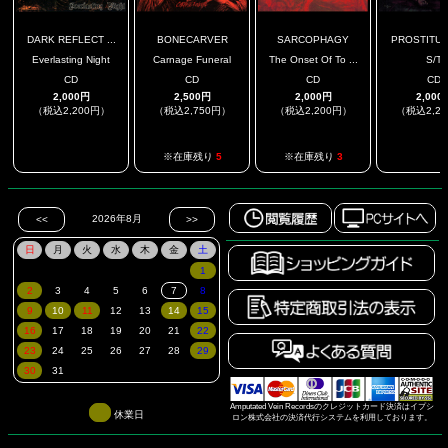
DARK REFLECT ...
BONECARVER
SARCOPHAGY
PROSTITUTE
Everlasting Night
Carnage Funeral
The Onset Of To ...
S/T
CD
CD
CD
CD
2,000円
2,500円
2,000円
2,000
（税込2,200円）
（税込2,750円）
（税込2,200円）
（税込2,2
.
.
※在庫残り
5
※在庫残り
3
Amputated Vein Recordsのクレジットカード決済はイプシ
休業日
ロン株式会社の決済代行システムを利用しております。