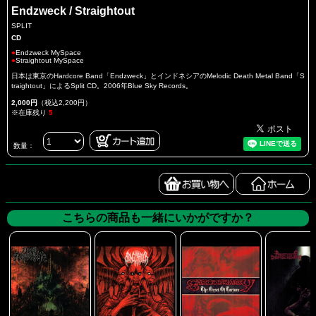
Endzweck / Straightout
SPLIT
CD
●
Endzweck MySpace
●
Straightout MySpace
日本は東京のHardcore Band「Endzweck」とインドネシアのMelodic Death Metal Band「S
traightout」によるSplit CD。2006年Blue Sky Records。
2,000円
（税込2,200円）
※在庫残り
5
数量：
こちらの商品も一緒にいかがですか？