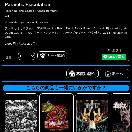
Parasitic Ejaculation
Rationing The Sacred Human Remains
CD
●
Parasitic Ejaculation Bandcamp
アメリカはカリフォルニアのSlamming Brutal Death Metal Band「Parasitic Ejaculation」の
Debut CD。8Pフルカラーブックレット、リバーシブルキャップ(帯)付き。2013年Ghastly M
usic。
2,000円
（税込2,200円）
数量：
こちらの商品も一緒にいかがですか？