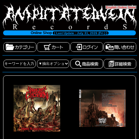
[
English Online Store
]
Online Shop
[ Last Update : July 31, 2026 (Fri.) ]