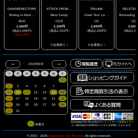
GANGRENECTOMY
ATTACK FROM ...
TRAUMA
DELETER
Rotting In Abso ...
Meat Candy
Crash Test: Liv ...
Beheading Th
MCD
CD-R
CD
CD
1,360円
2,100円
2,000円
2,000
（税込1,496円）
（税込2,310円）
（税込2,200円）
（税込2,2
(20%OFF)
.
.
※在庫残り
4
※在庫残り
1
Amputated Vein Recordsのクレジットカード決済はイプシ
休業日
ロン株式会社の決済代行システムを利用しております。
© 2002 - 2026
Amputated Vein Records
.
All rights reserved.