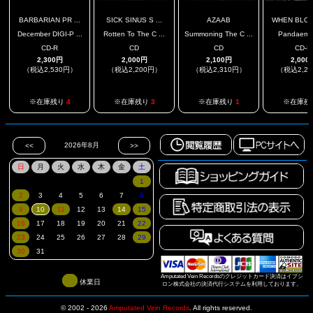
BARBARIAN PR ...
SICK SINUS S ...
AZAAB
WHEN BLOOD
December DIGI-P ...
Rotten To The C ...
Summoning The C ...
Pandaemo
CD-R
CD
CD
CD-R
2,300円
2,000円
2,100円
2,000
（税込2,530円）
（税込2,200円）
（税込2,310円）
（税込2,2
※在庫残り
4
※在庫残り
3
※在庫残り
1
※在庫残
Amputated Vein Recordsのクレジットカード決済はイプシ
休業日
ロン株式会社の決済代行システムを利用しております。
© 2002 - 2026
Amputated Vein Records
.
All rights reserved.