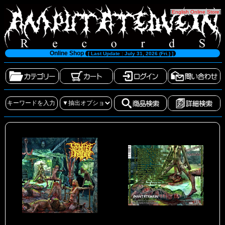
[
English Online Store
]
Online Shop
[ Last Update : July 31, 2026 (Fri.) ]