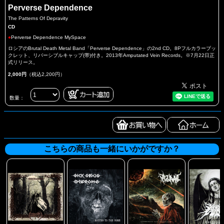
Perverse Dependence
The Patterns Of Depravity
CD
●
Perverse Dependence MySpace
ロシアのBrutal Death Metal Band「Perverse Dependence」の2nd CD。8Pフルカラーブッ
クレット、リバーシブルキャップ(帯)付き。2013年Amputated Vein Records。※7月22日正
式リリース。
2,000円
（税込2,200円）
数量：
こちらの商品も一緒にいかがですか？