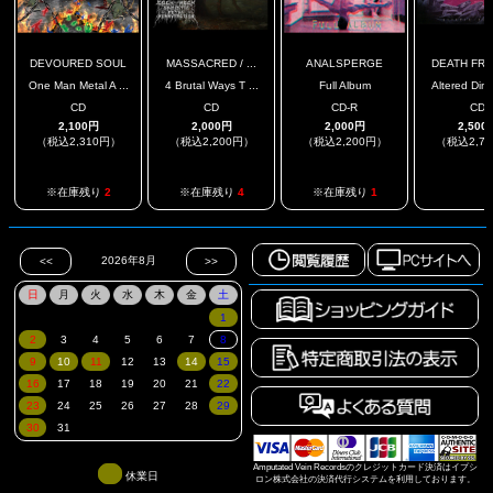
DEVOURED SOUL
MASSACRED / ...
ANALSPERGE
DEATH FROM
One Man Metal A ...
4 Brutal Ways T ...
Full Album
Altered Dime
CD
CD
CD-R
CD
2,100円
2,000円
2,000円
2,500
（税込2,310円）
（税込2,200円）
（税込2,200円）
（税込2,7
.
※在庫残り
2
※在庫残り
4
※在庫残り
1
Amputated Vein Recordsのクレジットカード決済はイプシ
休業日
ロン株式会社の決済代行システムを利用しております。