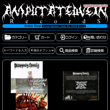
[
English Online Store
]
Online Shop
[ Last Update : July 31, 2026 (Fri.) ]