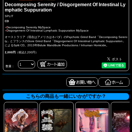
Decomposing Serenity / Disgorgement Of Intestinal Ly
mphatic Suppuration
SPLIT
CD
●
Decomposing Serenity MySpace
●
Disgorgement Of Intestinal Lymphatic Suppuration MySpace
オーストラリア（現在はアメリカはネバダ）のPsychotic Grind Band「Decomposing Sereni
ty」とフランスのGore Grind Band「Disgorgement Of Intestinal Lymphatic Suppuration」
によるSplit CD。2013年Bidule Mandibule Productions / Inhuman Homicide。
2,000円
（税込2,200円）
数量：
こちらの商品も一緒にいかがですか？