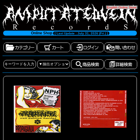
[
English Online Store
]
Online Shop
[ Last Update : July 31, 2026 (Fri.) ]