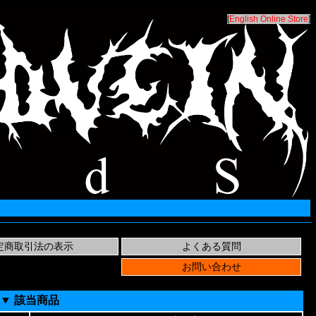
[
English Online Store
]
▼ 該当商品