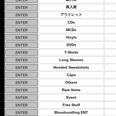
再入荷
アウトレット
CDs
MCDs
Vinyls
DVDs
T-Shirts
Long Sleeves
Hooded Sweatshirts
Caps
Others
Rare Items
Event
Free Stuff
Bloodcurdling ENT