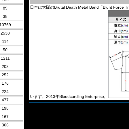
日本は大阪のBrutal Death Metal Band「Blunt 
89
38
10769
2538
114
50
1211
203
252
176
224
います。2013年Bloodcurdling Enterprise。
477
198
167
306