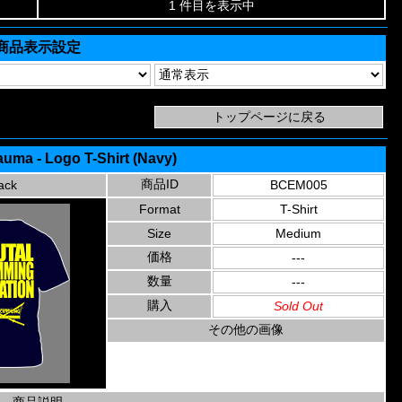
1 件目を表示中
商品表示設定
auma - Logo T-Shirt (Navy)
商品ID
ack
BCEM005
Format
T-Shirt
Size
Medium
価格
---
数量
---
購入
Sold Out
その他の画像