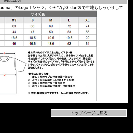
商品説明
Force Trauma」のLogo Tシャツ。シャツはGildan製で生地もしっかりして