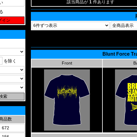
該当商品が
1
件あります
る
Blunt Force Tr
を除く
Front
B
商品数
672
156