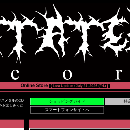
Online Store
[ Last Update : July 31, 2026 (Fri.) ]
スメタルのCD
い物をお楽しみくだ