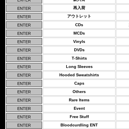
再入荷
アウトレット
CDs
MCDs
Vinyls
DVDs
T-Shirts
Long Sleeves
Hooded Sweatshirts
Caps
Others
Rare Items
Event
Free Stuff
Bloodcurdling ENT