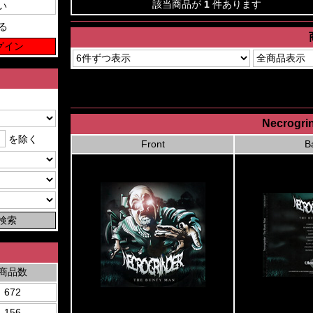
該当商品が
1
件あります
る
Necrogri
を除く
Front
B
商品数
672
156