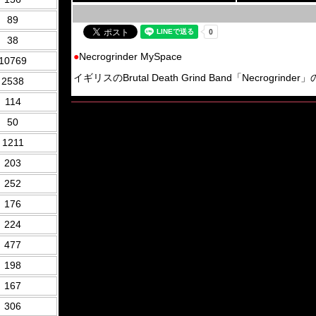
89
38
●
Necrogrinder MySpace
10769
イギリスのBrutal Death Grind Band「Necrogrinder
2538
114
50
1211
203
252
176
224
477
198
167
306