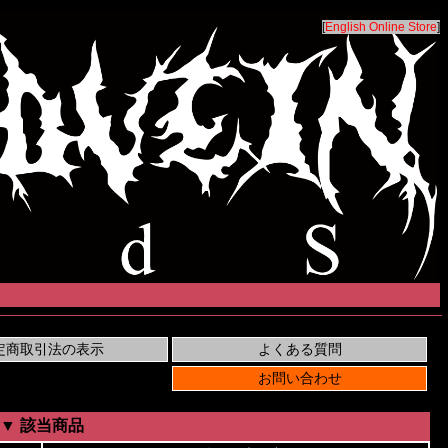
[
English Online Store
]
▼ 該当商品