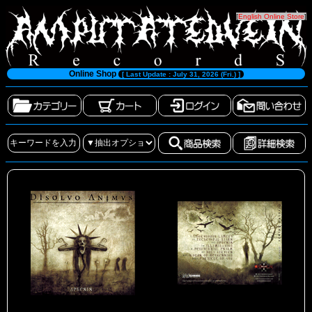
[
English Online Store
]
Online Shop
[ Last Update : July 31, 2026 (Fri.) ]