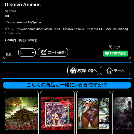
Disolvo Animus
Aphesis
CD
●
Disolvo Animus MySpace
ギリシャのSymphonic Black Metal Band「Disolvo Animus」のDebut CD。2012年Darknag
ar Records。
2,000円
（税込2,200円）
数量：
こちらの商品も一緒にいかがですか？