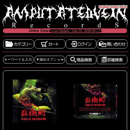
[
English Online Store
]
Online Shop
[ Last Update : July 31, 2026 (Fri.) ]