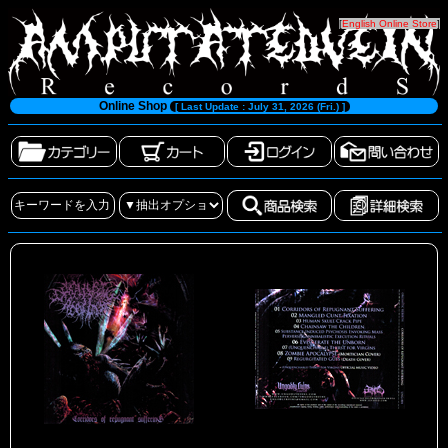
[
English Online Store
]
Online Shop
[ Last Update : July 31, 2026 (Fri.) ]