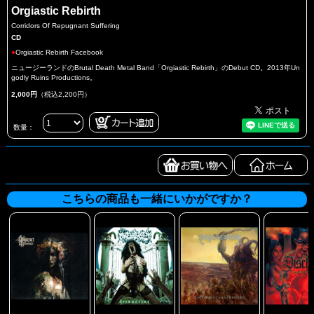
Orgiastic Rebirth
Corridors Of Repugnant Suffering
CD
●
Orgiastic Rebirth Facebook
ニュージーランドのBrutal Death Metal Band「Orgiastic Rebirth」のDebut CD。2013年Un
godly Ruins Productions。
2,000円
（税込2,200円）
数量：
こちらの商品も一緒にいかがですか？