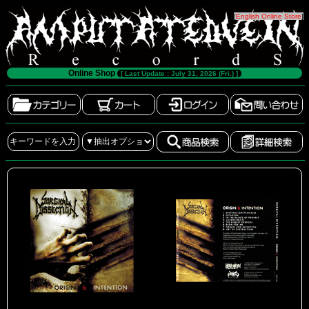
[
English Online Store
]
Online Shop
[ Last Update : July 31, 2026 (Fri.) ]