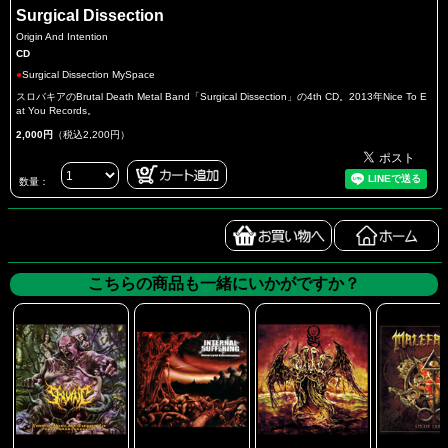
Surgical Dissection
Origin And Intention
CD
●
Surgical Dissection MySpace
スロバキアのBrutal Death Metal Band「Surgical Dissection」の4th CD。2013年Nice To E
at You Records。
2,000円
（税込2,200円）
数量：
こちらの商品も一緒にいかがですか？