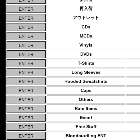
再入荷
アウトレット
CDs
MCDs
Vinyls
DVDs
T-Shirts
Long Sleeves
Hooded Sweatshirts
Caps
Others
Rare Items
Event
Free Stuff
Bloodcurdling ENT