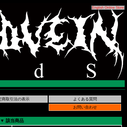
[
English Online Store
]
▼ 該当商品