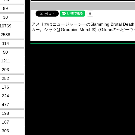
89
38
アメリカはニュージャージーのSlamming Brutal Death M
10769
カー。シャツはGroupies Merch製（Gildan
2538
114
50
1211
203
252
176
224
477
198
167
306