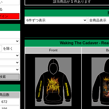
該当商品が
1
件あります
る
Waking The Cadaver - Real
を除く
Front
B
商品数
672
156