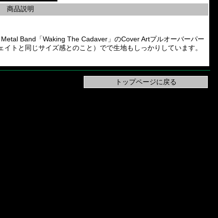
商品説明
etal Band「Waking The Cadaver」のCover Artプルオーバーパー
のヘビーウェイトと同じサイズ感とのこと）でで生地もしっかりしています。