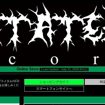
Online Store
[ Last Update : July 31, 2026 (Fri.) ]
スメタルのCD
い物をお楽しみくだ