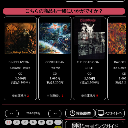
こちらの商品も一緒にいかがですか？
SIN DELIVERA ...
CONTRARIAN
THE DEAD GOA ...
DAY OF 
Ultimate Hatred
Polemic
SPLIT
The Gates O
CD
CD
CD
CD
3,000円
2,000円
2,000円
2,000
（税込3,300円）
（税込2,200円）
（税込2,200円）
（税込2,2
.
※在庫残り
2
※在庫残り
2
※在庫残り
5