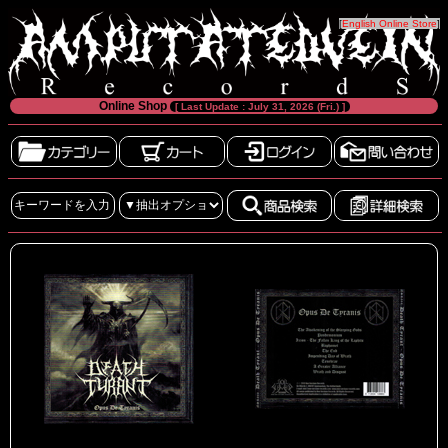
[
English Online Store
]
Online Shop
[ Last Update : July 31, 2026 (Fri.) ]