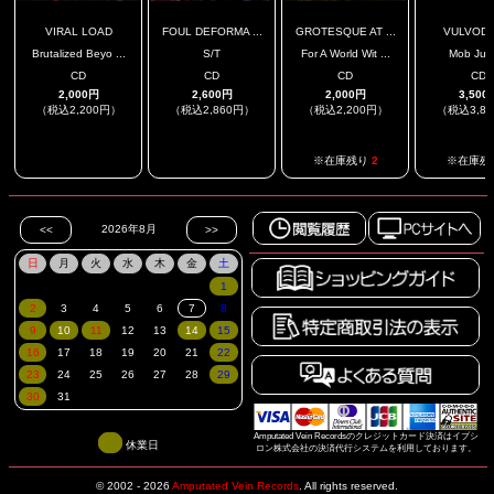
VIRAL LOAD
FOUL DEFORMA ...
GROTESQUE AT ...
VULVODY
Brutalized Beyo ...
S/T
For A World Wit ...
Mob Just
CD
CD
CD
CD
2,000円
2,600円
2,000円
3,500
（税込2,200円）
（税込2,860円）
（税込2,200円）
（税込3,8
.
.
※在庫残り
2
※在庫残
Amputated Vein Recordsのクレジットカード決済はイプシ
休業日
ロン株式会社の決済代行システムを利用しております。
© 2002 - 2026
Amputated Vein Records
.
All rights reserved.