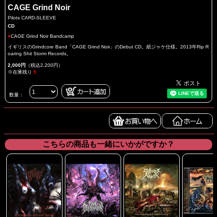
CAGE Grind Noir
Pilots CARD-SLEEVE
CD
●
CAGE Grind Noir Bandcamp
イギリスのGrindcore Band「CAGE Grind Noir」のDebut CD。紙ジャケ仕様。2013年Rip R
oaring Shit Storm Records。
2,000円
（税込2,200円）
※在庫残り
5
数量：
こちらの商品も一緒にいかがですか？