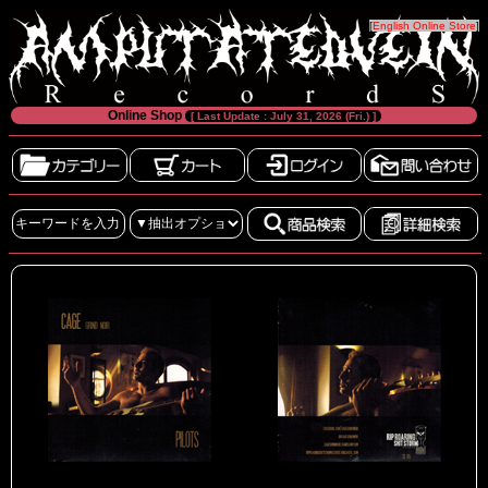
[
English Online Store
]
Online Shop
[ Last Update : July 31, 2026 (Fri.) ]