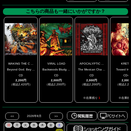
こちらの商品も一緒にいかがですか？
WAKING THE C ...
VIRAL LOAD
APOCALYPTIC ...
KRETA
Beyond God. Bey ...
Backwoods Bludg ...
The Mexican Cha ...
Tossed In 
CD
CD
CD
CD-R
2,200円
2,000円
2,000円
2,000
（税込2,420円）
（税込2,200円）
（税込2,200円）
（税込2,2
.
.
※在庫残り
1
※在庫残