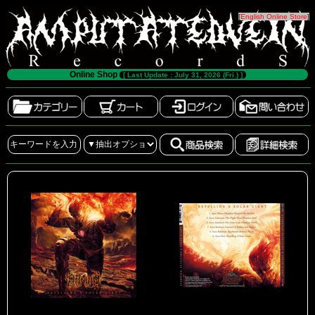
[
English Online Store
]
Online Shop
[ Last Update : July 31, 2026 (Fri.) ]