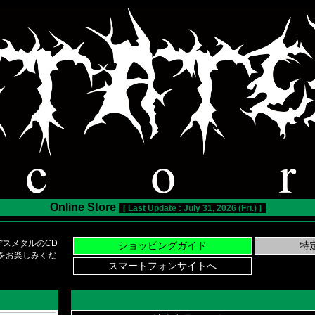
Online Store
[ Last Update : July 31, 2026 (Fri.) ]
スメタルのCD
い物をお楽しみくだ