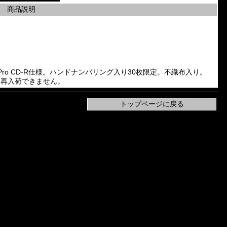
商品説明
2nd CD。Pro CD-R仕様。ハンドナンバリング入り30枚限定。不織布入り。
ーにつき再入荷できません。