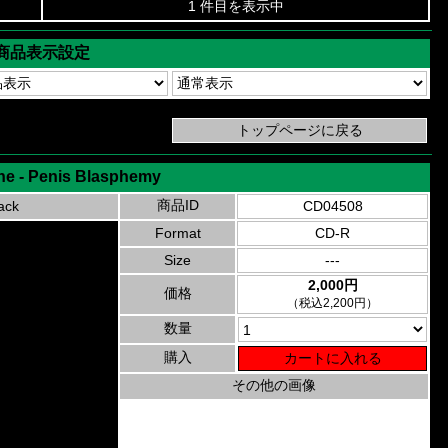
1 件目を表示中
商品表示設定
ne - Penis Blasphemy
商品ID
ack
CD04508
Format
CD-R
Size
---
2,000円
価格
（税込2,200円）
数量
購入
その他の画像