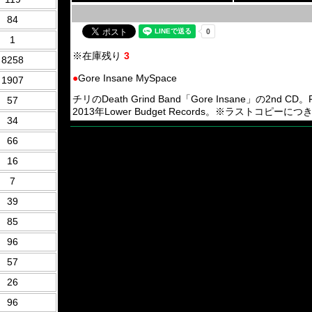
84
1
※在庫残り
3
8258
●
Gore Insane MySpace
1907
チリのDeath Grind Band「Gore Insane」の
57
2013年Lower Budget Records。※ラストコピ
34
66
16
7
39
85
96
57
26
96