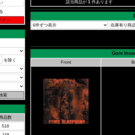
該当商品が
1
件あります
る
Gore Insa
を除く
Front
B
商品数
518
119