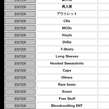
再入荷
アウトレット
CDs
MCDs
Vinyls
DVDs
T-Shirts
Long Sleeves
Hooded Sweatshirts
Caps
Others
Rare Items
Event
Free Stuff
Bloodcurdling ENT