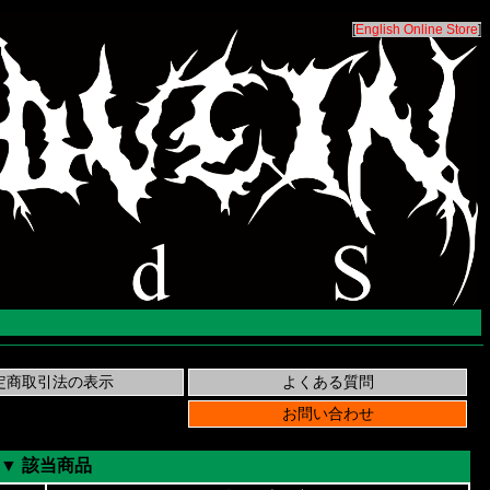
[
English Online Store
]
▼ 該当商品