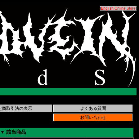
[
English Online Store
]
▼ 該当商品