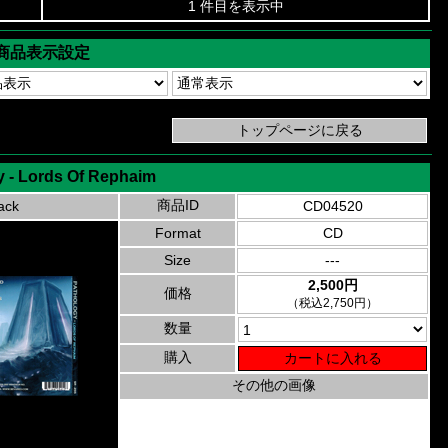
1 件目を表示中
商品表示設定
y - Lords Of Rephaim
商品ID
ack
CD04520
Format
CD
Size
---
2,500円
価格
（税込2,750円）
数量
購入
その他の画像