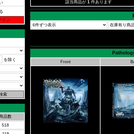
該当商品が
1
件あります
る
Patholog
を除く
Front
B
商品数
518
119