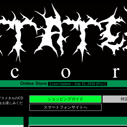
Online Store
[ Last Update : July 31, 2026 (Fri.) ]
スメタルのCD
い物をお楽しみくだ