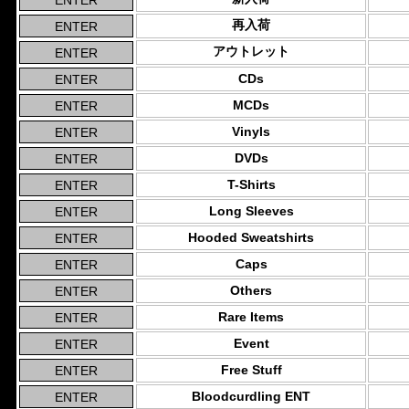
再入荷
アウトレット
CDs
MCDs
Vinyls
DVDs
T-Shirts
Long Sleeves
Hooded Sweatshirts
Caps
Others
Rare Items
Event
Free Stuff
Bloodcurdling ENT