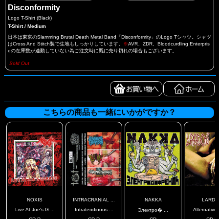
Disconformity
Logo T-Shirt (Black)
T-Shirt / Medium
日本は東京のSlamming Brutal Death Metal Band「Disconformity」のLogo Tシャツ。シャツ
はCross And Stitch製で生地もしっかりしています。
※
AVR、ZDR、Bloodcurdling Enterpris
eの在庫数が連動していない為ご注文時に既に売り切れの場合もございます。
Sold Out
こちらの商品も一緒にいかがですか？
NOXIS
INTRACRANIAL ...
NAKKA
LARDO
Live At Joe's G ...
Intratendinous ...
Alternative 
Электро� ...