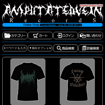
[
English Online Store
]
Online Shop
[ Last Update : July 31, 2026 (Fri.) ]