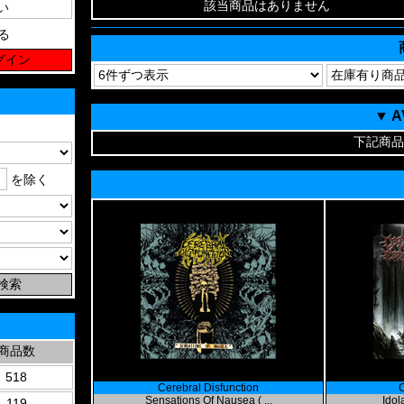
該当商品はありません
る
▼ 
下記商品
を除く
商品数
518
Cerebral Disfunction
C
Sensations Of Nausea ( ...
Idol
119