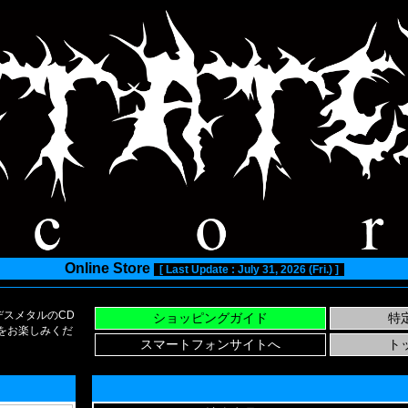
Online Store
[ Last Update : July 31, 2026 (Fri.) ]
スメタルのCD
い物をお楽しみくだ