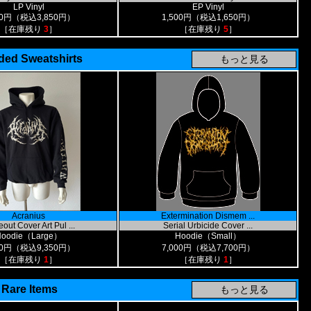
LP Vinyl
EP Vinyl
00円（税込3,850円）
1,500円（税込1,650円）
［在庫残り
3
］
［在庫残り
5
］
ed Sweatshirts
Acranius
Extermination Dismem ...
out Cover Art Pul ...
Serial Urbicide Cover ...
Hoodie（Large）
Hoodie（Small）
00円（税込9,350円）
7,000円（税込7,700円）
［在庫残り
1
］
［在庫残り
1
］
Rare Items