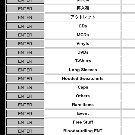
再入荷
アウトレット
CDs
MCDs
Vinyls
DVDs
T-Shirts
Long Sleeves
Hooded Sweatshirts
Caps
Others
Rare Items
Event
Free Stuff
Bloodcurdling ENT