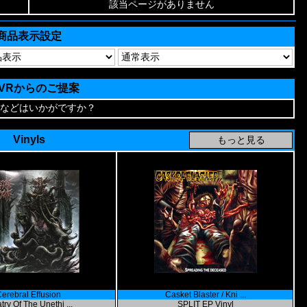
該当ページがありません
商品表示設定
AVRからのご提案
などはいかがですか？
Vinyls
erebral Effusion
Casket Blaster / Kni ...
atry Of The Unethi ...
SPLIT EP Vinyl