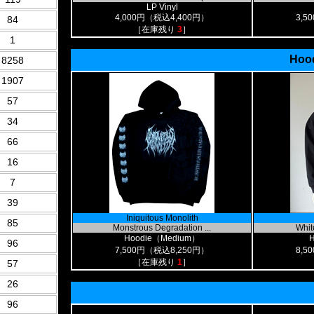
LP Vinyl
4,000円（税込4,400円）
3,5
84
［在庫残り
3
］
1
Hood
8258
1907
57
34
66
16
7
39
Iniquitous Monolith
85
Monstrous Degradation ...
White
Hoodie（Medium）
96
7,500円（税込8,250円）
8,5
［在庫残り
1
］
57
26
96