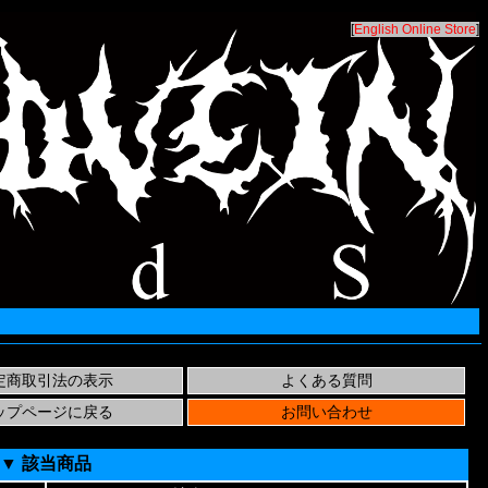
[
English Online Store
]
▼ 該当商品