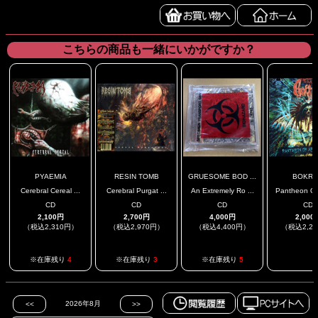
こちらの商品も一緒にいかがですか？
PYAEMIA
RESIN TOMB
GRUESOME BOD ...
BOKR
Cerebral Cereal ...
Cerebral Purgat ...
An Extremely Ro ...
Pantheon Of 
CD
CD
CD
CD
2,100円
2,700円
4,000円
2,000
（税込2,310円）
（税込2,970円）
（税込4,400円）
（税込2,2
.
※在庫残り
4
※在庫残り
3
※在庫残り
5