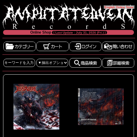
[
English Online Store
]
Online Shop
[ Last Update : July 31, 2026 (Fri.) ]