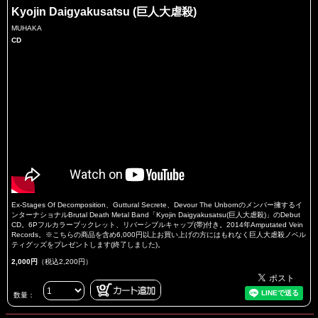
Kyojin Daigyakusatsu (巨人大虐殺)
MUHAKA
CD
Ex-Stages Of Decomposition、Guttural Secrete、Devour The Unbornのメンバー擁するイ
ンターナショナルBrutal Death Metal Band「Kyojin Daigyakusatsu(巨人大虐殺)」のDebut
CD。6Pフルカラーブックレット、リバーシブルキャップ(帯)付き。2014年Amputated Vein
Records。※こちらの商品を含め6,000円以上お買い上げの方にはもれなく巨人大虐殺ノベル
ティグッズをプレゼントします(終了しました)。
2,000円
（税込2,200円）
数量：