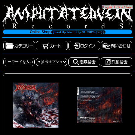
[
English Online Store
]
Online Shop
[ Last Update : July 31, 2026 (Fri.) ]