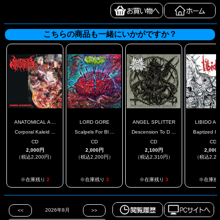
こちらの商品も一緒にいかがですか？
ANATOMICAL A ...
LORD GORE
ANGEL SPLITTER
LIBIDO A
Corporal Kaleid ...
Scalpels For Bl ...
Descension To D ...
Baptized In 
CD
CD
CD
CD
2,000円
2,000円
2,100円
2,000
（税込2,200円）
（税込2,200円）
（税込2,310円）
（税込2,2
※在庫残り
2
※在庫残り
3
※在庫残り
3
※在庫残