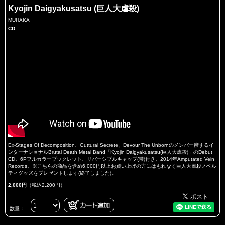
Kyojin Daigyakusatsu (巨人大虐殺)
MUHAKA
CD
Ex-Stages Of Decomposition、Guttural Secrete、Devour The Unbornのメンバー擁するイ
ンターナショナルBrutal Death Metal Band「Kyojin Daigyakusatsu(巨人大虐殺)」のDebut
CD。6Pフルカラーブックレット、リバーシブルキャップ(帯)付き。2014年Amputated Vein
Records。※こちらの商品を含め6,000円以上お買い上げの方にはもれなく巨人大虐殺ノベル
ティグッズをプレゼントします(終了しました)。
2,000円
（税込2,200円）
数量：