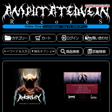
[
English Online Store
]
Online Shop
[ Last Update : July 31, 2026 (Fri.) ]