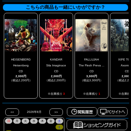
こちらの商品も一緒にいかがですか？
HEISENBERG
KANDAR
FALLUJAH
XIPE TO
Heisenberg
Sila Imaginace
The Flesh Preva ...
Axomimi
CD
CD
CD
CD
2,000円
2,000円
3,000円
2,000
（税込2,200円）
（税込2,200円）
（税込3,300円）
（税込2,2
.
※在庫残り
3
※在庫残り
1
※在庫残