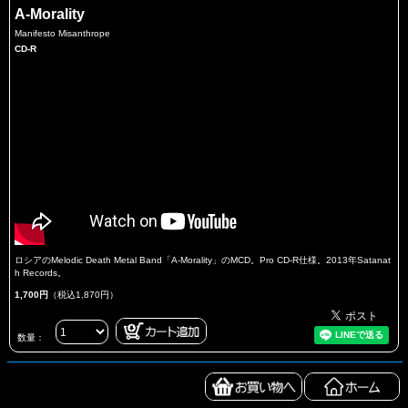
A-Morality
Manifesto Misanthrope
CD-R
ロシアのMelodic Death Metal Band「A-Morality」のMCD。Pro CD-R仕様。2013年Satanat
h Records。
1,700円
（税込1,870円）
数量：