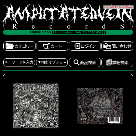
[
English Online Store
]
Online Shop
[ Last Update : July 31, 2026 (Fri.) ]