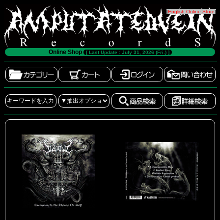
[
English Online Store
]
Online Shop
[ Last Update : July 31, 2026 (Fri.) ]