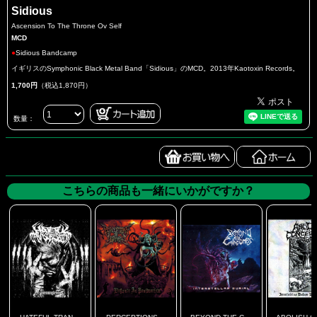
Sidious
Ascension To The Throne Ov Self
MCD
●
Sidious Bandcamp
イギリスのSymphonic Black Metal Band「Sidious」のMCD。2013年Kaotoxin Records。
1,700円
（税込1,870円）
数量：
こちらの商品も一緒にいかがですか？