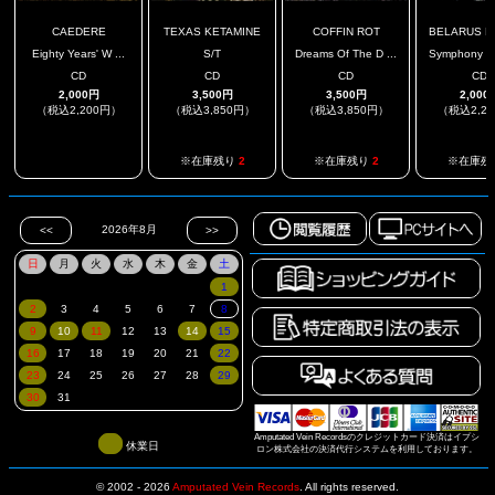
CAEDERE
TEXAS KETAMINE
COFFIN ROT
BELARUS B
Eighty Years' W ...
S/T
Dreams Of The D ...
Symphony Of 
CD
CD
CD
CD
2,000円
3,500円
3,500円
2,000
（税込2,200円）
（税込3,850円）
（税込3,850円）
（税込2,2
.
※在庫残り
2
※在庫残り
2
※在庫残
Amputated Vein Recordsのクレジットカード決済はイプシ
休業日
ロン株式会社の決済代行システムを利用しております。
© 2002 - 2026
Amputated Vein Records
.
All rights reserved.