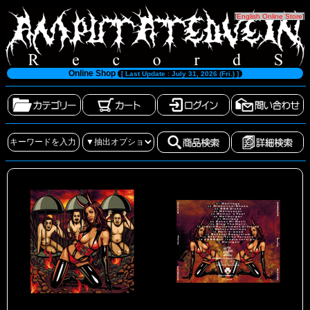
[
English Online Store
]
Online Shop
[ Last Update : July 31, 2026 (Fri.) ]