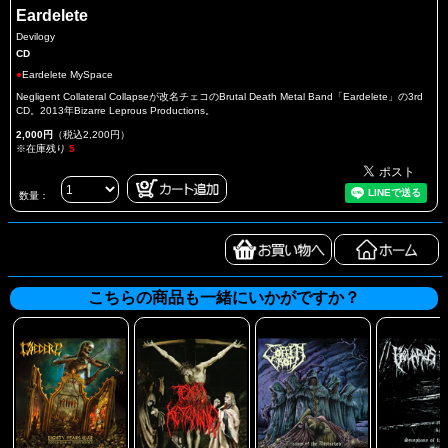
Eardelete
Devilogy
CD
●
Eardelete MySpace
Negligent Collateral Collapseが改名チェコのBrutal Death Metal Band「Eardelete」の3rd
CD。2013年Bizarre Leprous Productions。
2,000円
（税込2,200円）
※在庫残り
5
数量：
こちらの商品も一緒にいかがですか？