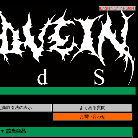
[
English Online Store
]
▼ 該当商品