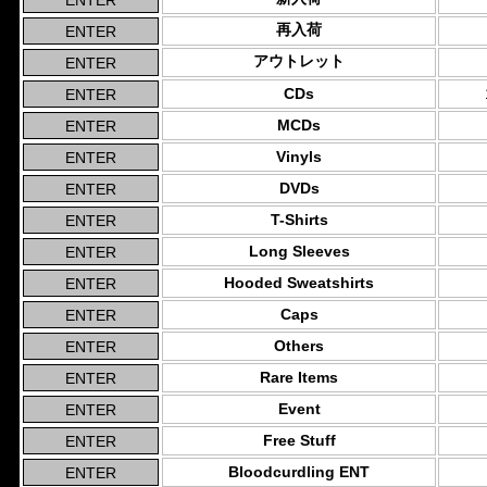
再入荷
アウトレット
CDs
MCDs
Vinyls
DVDs
T-Shirts
Long Sleeves
Hooded Sweatshirts
Caps
Others
Rare Items
Event
Free Stuff
Bloodcurdling ENT