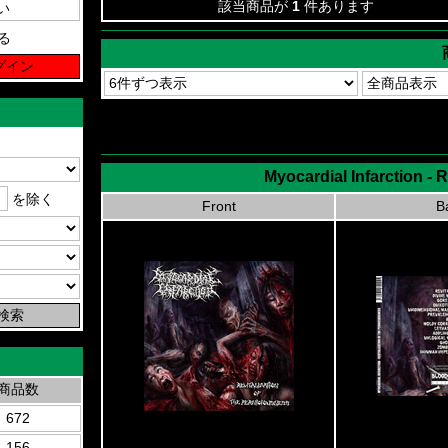
該当商品が
1
件あります
る
Myocardial Infarction - 
を除く
Front
B
商品数
672
156