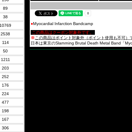
89
38
●
Myocardial Infarction Bandcamp
10769
この商品はクーポン対象外です。
2538
※
この商品はポイント対象外（ポイント使用も不可）
114
日本は東京のSlamming Brutal Death Metal Band「Myocar
50
1211
203
252
176
224
477
198
167
306