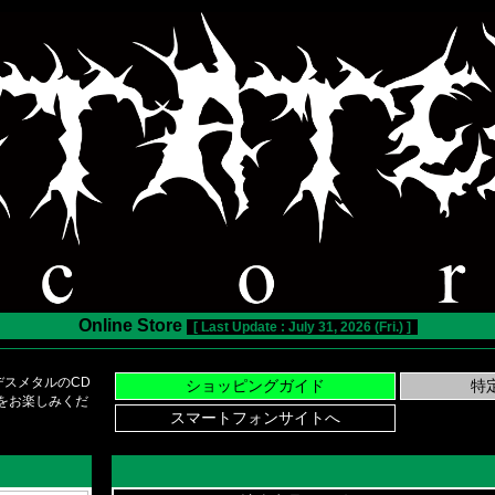
Online Store
[ Last Update : July 31, 2026 (Fri.) ]
スメタルのCD
い物をお楽しみくだ