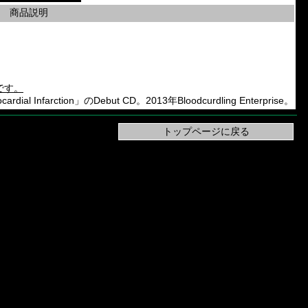
商品説明
です。
dial Infarction」のDebut CD。2013年Bloodcurdling Enterprise。