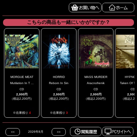
こちらの商品も一緒にいかがですか？
MORGUE MEAT
HORRID
MASS MURDER
HYPNOT
Mutilation In T ...
Reborn In Sin
Aracnofrenik
Taken Of T
CD
CD
CD
CD
2,000円
2,000円
2,000円
2,000
（税込2,200円）
（税込2,200円）
（税込2,200円）
（税込2,2
.
.
※在庫残り
4
※在庫残り
3