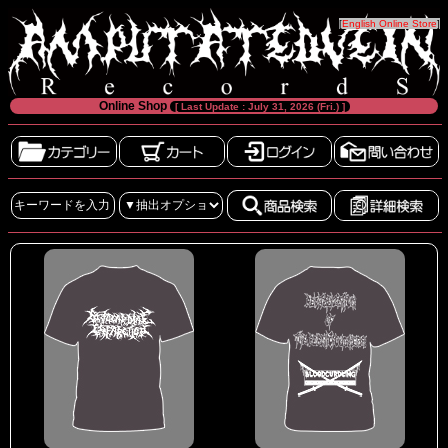
[
English Online Store
]
Online Shop
[ Last Update : July 31, 2026 (Fri.) ]