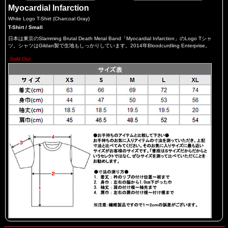
Myocardial Infarction
White Logo T-Shirt (Charcoal Gray)
T-Shirt / Small
日本は東京のSlamming Brutal Death Metal Band「Myocardial Infarction」のLogo Tシャ
ツ。シャツはGildan製で生地もしっかりしています。2014年Bloodcurdling Enterprise。
Sold Out