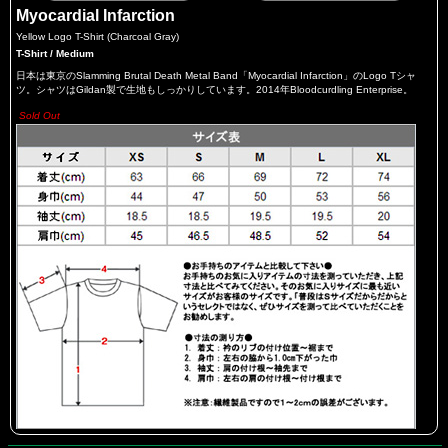
Myocardial Infarction
Yellow Logo T-Shirt (Charcoal Gray)
T-Shirt / Medium
日本は東京のSlamming Brutal Death Metal Band「Myocardial Infarction」のLogo Tシャ
ツ。シャツはGildan製で生地もしっかりしています。2014年Bloodcurdling Enterprise。
Sold Out