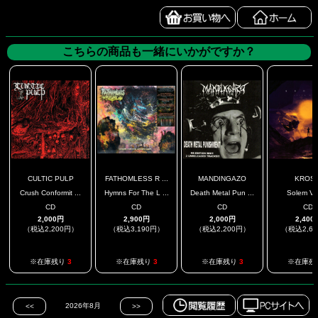
こちらの商品も一緒にいかがですか？
CULTIC PULP
FATHOMLESS R ...
MANDINGAZO
KROSI
Crush Conformit ...
Hymns For The L ...
Death Metal Pun ...
Solem Va
CD
CD
CD
CD
2,000円
2,900円
2,000円
2,400
（税込2,200円）
（税込3,190円）
（税込2,200円）
（税込2,6
※在庫残り
3
※在庫残り
3
※在庫残り
3
※在庫残