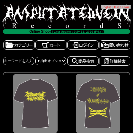
[
English Online Store
]
Online Shop
[ Last Update : July 31, 2026 (Fri.) ]