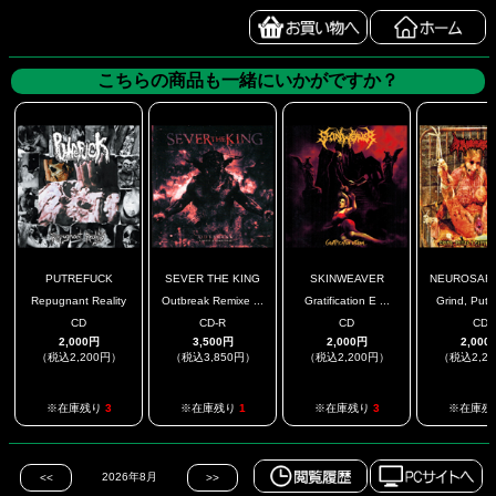
こちらの商品も一緒にいかがですか？
PUTREFUCK
SEVER THE KING
SKINWEAVER
NEUROSARCA
Repugnant Reality
Outbreak Remixe ...
Gratification E ...
Grind, Putas
CD
CD-R
CD
CD
2,000円
3,500円
2,000円
2,000
（税込2,200円）
（税込3,850円）
（税込2,200円）
（税込2,2
※在庫残り
3
※在庫残り
1
※在庫残り
3
※在庫残