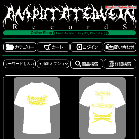
[
English Online Store
]
Online Shop
[ Last Update : July 31, 2026 (Fri.) ]