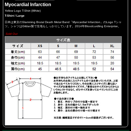
Myocardial Infarction
Yellow Logo T-Shirt (White)
T-Shirt / Large
日本は東京のSlamming Brutal Death Metal Band「Myocardial Infarction」のLogo Tシャ
ツ。シャツはGildan製で生地もしっかりしています。2014年Bloodcurdling Enterprise。
Sold Out