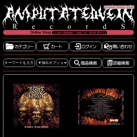
[
English Online Store
]
Online Shop
[ Last Update : July 31, 2026 (Fri.) ]