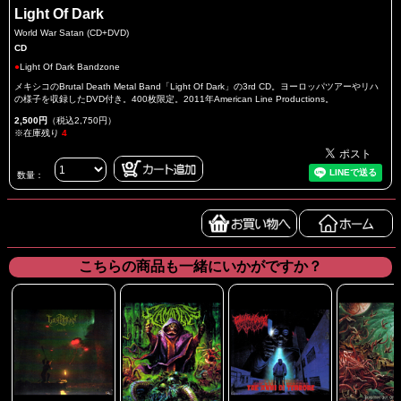
Light Of Dark
World War Satan (CD+DVD)
CD
●
Light Of Dark Bandzone
メキシコのBrutal Death Metal Band「Light Of Dark」の3rd CD。ヨーロッパツアーやリハ
の様子を収録したDVD付き。400枚限定。2011年American Line Productions。
2,500円
（税込2,750円）
※在庫残り
4
数量：
こちらの商品も一緒にいかがですか？