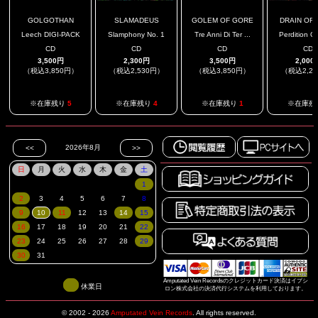
GOLGOTHAN
SLAMADEUS
GOLEM OF GORE
DRAIN OF I
Leech DIGI-PACK
Slamphony No. 1
Tre Anni Di Ter ...
Perdition Ou
CD
CD
CD
CD
3,500円
2,300円
3,500円
2,000
（税込3,850円）
（税込2,530円）
（税込3,850円）
（税込2,2
※在庫残り
5
※在庫残り
4
※在庫残り
1
※在庫残
Amputated Vein Recordsのクレジットカード決済はイプシ
休業日
ロン株式会社の決済代行システムを利用しております。
© 2002 - 2026
Amputated Vein Records
.
All rights reserved.