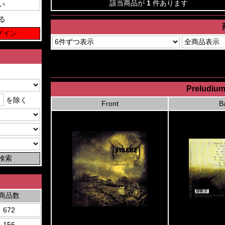
該当商品が
1
件あります
る
Preludium 
を除く
Front
B
商品数
672
156