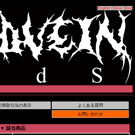
[
English Online Store
]
▼ 該当商品