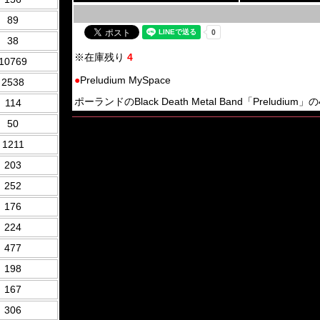
89
38
※在庫残り
4
10769
●
Preludium MySpace
2538
ポーランドのBlack Death Metal Band「Preludium」の4t
114
50
1211
203
252
176
224
477
198
167
306