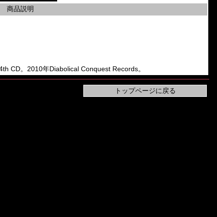
商品説明
h CD。2010年Diabolical Conquest Records。