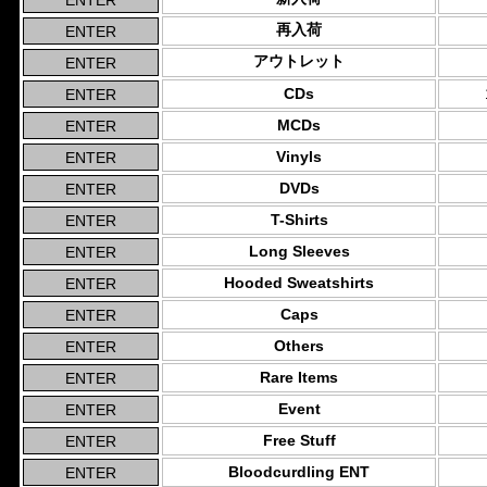
再入荷
アウトレット
CDs
MCDs
Vinyls
DVDs
T-Shirts
Long Sleeves
Hooded Sweatshirts
Caps
Others
Rare Items
Event
Free Stuff
Bloodcurdling ENT