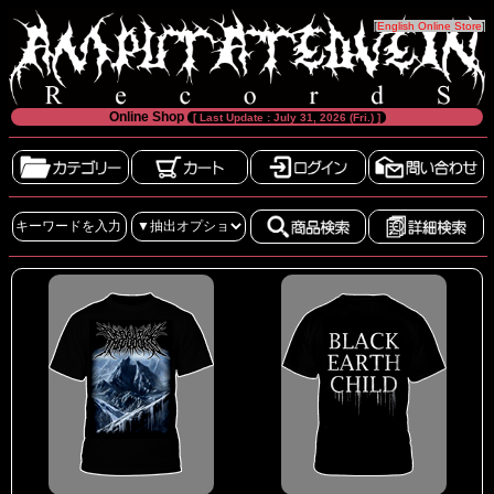
[
English Online Store
]
Online Shop
[ Last Update : July 31, 2026 (Fri.) ]