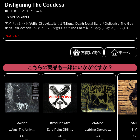
Disfiguring The Goddess
Black Earth Child Cover Art
T-Shirt / X-Large
アメリカはネバダのBig Chocolate氏によるBrutal Death Metal Band「Disfiguring The God
dess」のCover Art Tシャツ。シャツはFruit Of The Loom製で生地もしっかりしています。
Sold Out
こちらの商品も一緒にいかがですか？
MAERE
INTOLERANT
VIANDE
GNID
...And The Univ ...
Zero Point DIGI ...
L'abime Devore ...
S.Y.F.
CD
CD
CD
CD