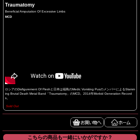
Traumatomy
Beneficial Amputation Of Excessive Limbs
MCD
ロシアのDisfigurement Of Fleshと日本は福島のMedic Vomiting PusのメンバーによるSlamm
ing Brutal Death Metal Band「Traumatomy」のMCD。2014年Morbid Generation Record
s。
Sold Out
こちらの商品も一緒にいかがですか？