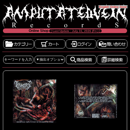
[
English Online Store
]
Online Shop
[ Last Update : July 31, 2026 (Fri.) ]