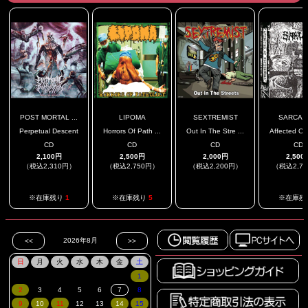
POST MORTAL ...
LIPOMA
SEXTREMIST
SARCAS
Perpetual Descent
Horrors Of Path ...
Out In The Stre ...
Affected Of 
CD
CD
CD
CD
2,100円
2,500円
2,000円
2,500
（税込2,310円）
（税込2,750円）
（税込2,200円）
（税込2,7
.
※在庫残り
1
※在庫残り
5
※在庫残