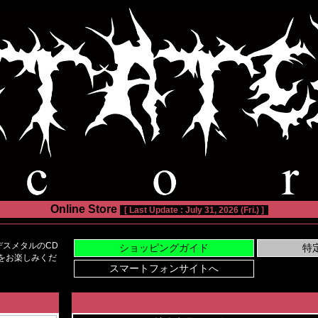
Online Store
[ Last Update : July 31, 2026 (Fri.) ]
スメタルのCD
い物をお楽しみくだ