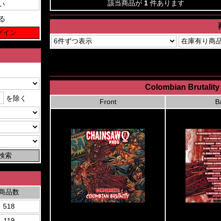
該当商品が
1
件あります
る
Colombian Brutalit
を除く
Front
B
商品数
518
119