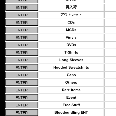
再入荷
アウトレット
CDs
MCDs
Vinyls
DVDs
T-Shirts
Long Sleeves
Hooded Sweatshirts
Caps
Others
Rare Items
Event
Free Stuff
Bloodcurdling ENT