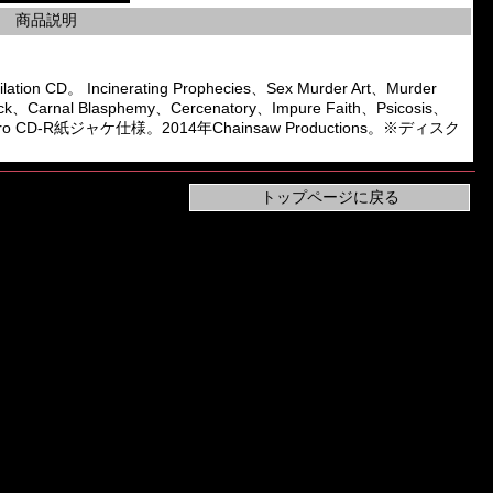
商品説明
n CD。 Incinerating Prophecies、Sex Murder Art、Murder
Sick、Carnal Blasphemy、Cercenatory、Impure Faith、Psicosis、
参加。Pro CD-R紙ジャケ仕様。2014年Chainsaw Productions。※ディスク