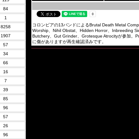
84
1
コロンビアの13バンドによるBrutal Death Metal Compilatio
8258
Worship、Nihil Obstat、Hidden Horror、Inbreeding 
1907
Butchery、Gut Grinder、Grotesque Atrocityが
に傷がありますが再生確認済みです。
57
34
66
16
7
39
85
96
57
26
96