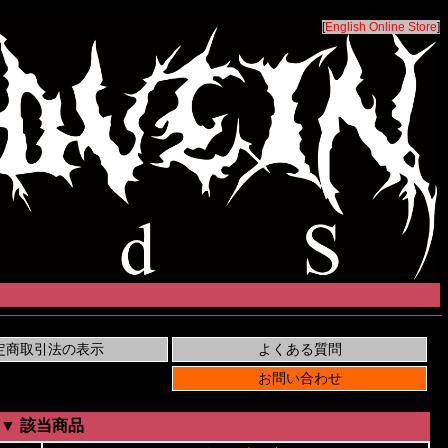
[
English Online Store
]
▼ 該当商品